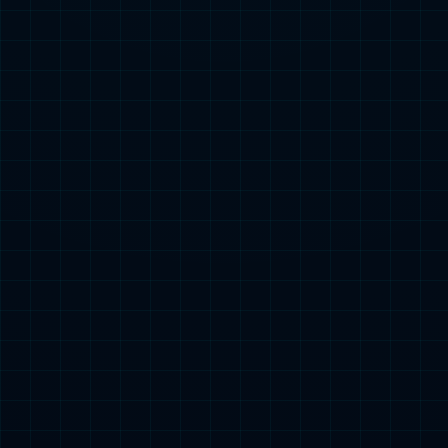
16
创新企业100强”
近日，“2026中国医药创新企业100强”榜单正式揭晓，k1集
团制药凭借扎实的创新研发体系和强大的成果转化能力，连
k1集团制药有限公司融合蛋白药物技改项目验收公
2026-06-
续第8年上榜并稳居中国医药创新企业第一梯级。
示
12
查看详情 +
建设项目调试时间公示
2026
-05-
22
固体危废库废气排放口2026年第一季度环境监测信
2026-03-
息公开
31
关于我们
根植k1集团 家国天下
k1集团制药以维护人类健康为宗旨，以满足社会需求为己
任，以先进的科学技术为依托，致力于研制开发治疗常见
病、多发病及其它多种严重危害人类健康疾病的药物。公司
总部位于山东省济南市，是中国大型综合性现代制药企业。