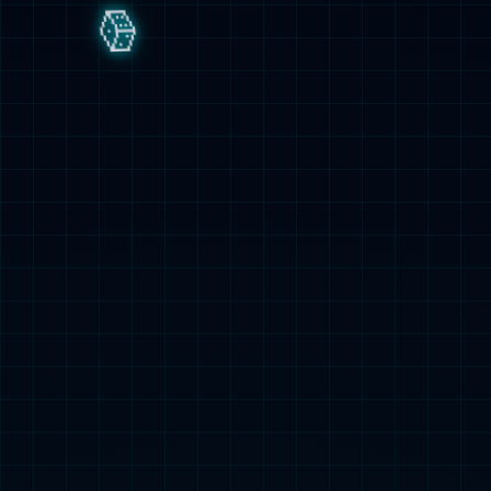
企
业
文
化
加
聚焦k1集团
入
更多新闻 >>
我
们
电
子
采
新闻中心
购
News Center
联
系
我
们