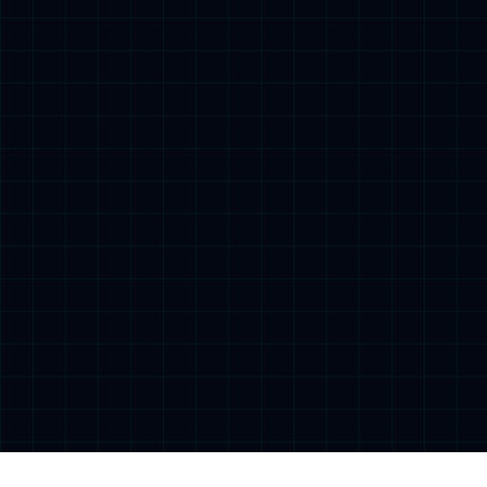
产品中心
k1集团制药构建了创新药、生物类似药、改良型新药、仿制药全
产业谱系。专业从事治疗肿瘤、心脑血管、抗感染、精神系统、
神经系统、眼科疾病的制剂及其原料药的研制、生产与销售。在
抗肿瘤、抗感染、肝病、自身免疫系统性疾病、代谢疾病等未被
满足的重大疾病治疗领域，持续开发“全球新”“全球好”药物。
抗肿瘤用药
神经系统用药
心脑血管用药
精神药物