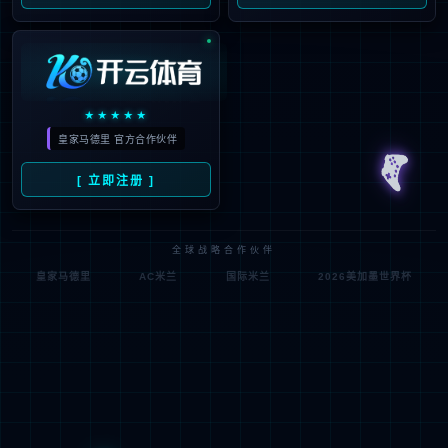
k
1
集
团
动
态
产
品
中
心
可
持
续
发
展