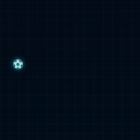
集团公告
Group Announcement
媒体看k1集团
Media Report
k1集团镜界