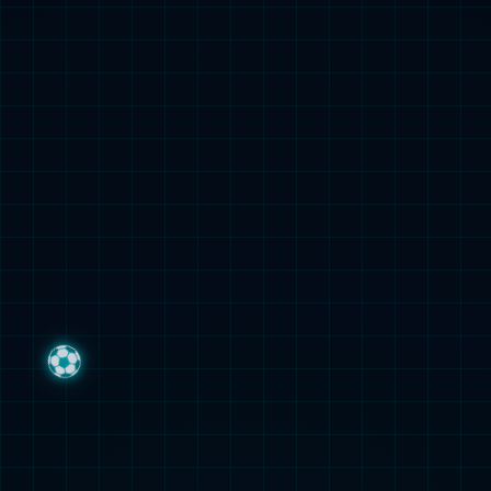
集团公告
Group Announcement
媒体看k1集团
Media Report
k1集团镜界