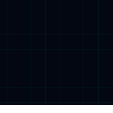
产品中心
k1集团制药构建了创新药、生物类似药、改良型新药、仿制药全
产业谱系。专业从事治疗肿瘤、心脑血管、抗感染、精神系统、
神经系统、眼科疾病的制剂及其原料药的研制、生产与销售。在
抗肿瘤、抗感染、肝病、自身免疫系统性疾病、代谢疾病等未被
满足的重大疾病治疗领域，持续开发“全球新”“全球好”药物。
抗肿瘤用药
神经系统用药
心脑血管用药
精神药物