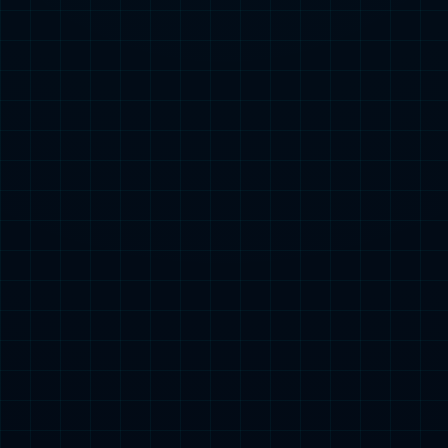
16
创新企业100强”
近日，“2026中国医药创新企业100强”榜单正式揭晓，k1集
团制药凭借扎实的创新研发体系和强大的成果转化能力，连
k1集团制药有限公司融合蛋白药物技改项目验收公
2026-06-
续第8年上榜并稳居中国医药创新企业第一梯级。
示
12
查看详情 +
建设项目调试时间公示
2026
-05-
22
固体危废库废气排放口2026年第一季度环境监测信
2026-03-
息公开
31
关于我们
根植k1集团 家国天下
k1集团制药以维护人类健康为宗旨，以满足社会需求为己
任，以先进的科学技术为依托，致力于研制开发治疗常见
病、多发病及其它多种严重危害人类健康疾病的药物。公司
总部位于山东省济南市，是中国大型综合性现代制药企业。