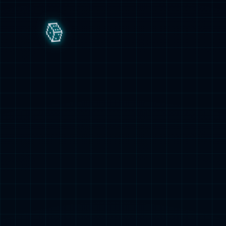
企
业
文
化
加
聚焦k1集团
入
更多新闻 >>
我
们
电
子
采
新闻中心
购
News Center
联
系
我
们