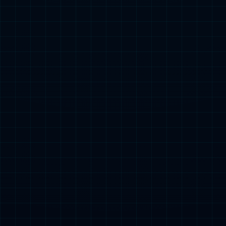
探索更多 >>
11
10
个
强
全国生产基地
中国医药工业企业10强
36000
350
余名
余种
在职员工36000余名
上市产品达350余种
创新与国际化
以患者为中心，以临床价值为导向