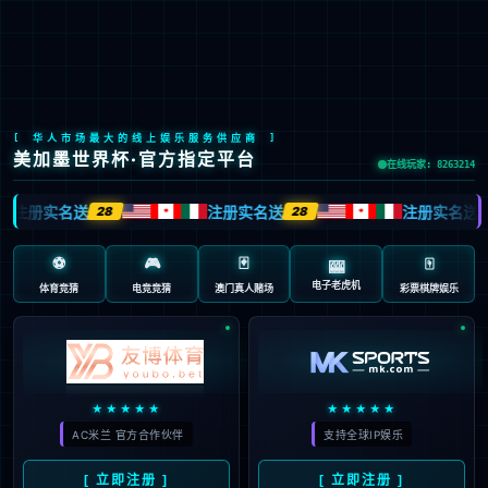
网
站
首
页
关
于
我
们
创
新
与
国
际
化