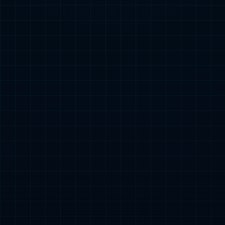
16
创新企业100强”
近日，“2026中国医药创新企业100强”榜单正式揭晓，k1集
团制药凭借扎实的创新研发体系和强大的成果转化能力，连
k1集团制药有限公司融合蛋白药物技改项目验收公
2026-06-
续第8年上榜并稳居中国医药创新企业第一梯级。
示
12
查看详情 +
建设项目调试时间公示
2026
-05-
22
固体危废库废气排放口2026年第一季度环境监测信
2026-03-
息公开
31
关于我们
根植k1集团 家国天下
k1集团制药以维护人类健康为宗旨，以满足社会需求为己
任，以先进的科学技术为依托，致力于研制开发治疗常见
病、多发病及其它多种严重危害人类健康疾病的药物。公司
总部位于山东省济南市，是中国大型综合性现代制药企业。