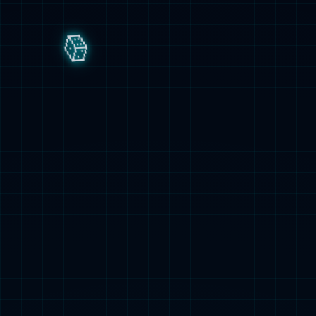
企
业
文
化
加
聚焦k1集团
入
更多新闻 >>
我
们
电
子
采
新闻中心
购
News Center
联
系
我
们